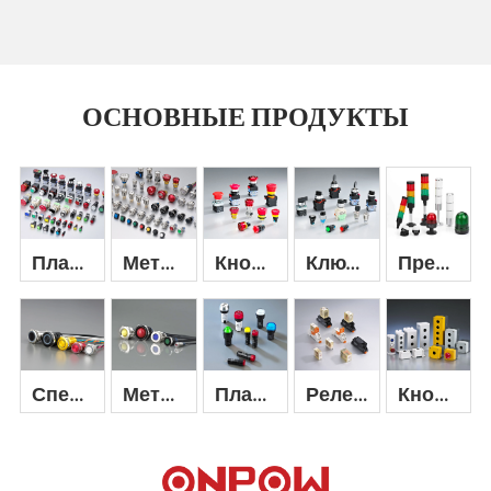
ОСНОВНЫЕ ПРОДУКТЫ
Пластиковая кнопка-переключатель
Металлическая кнопочная клавиша
Кнопка аварийной остановки
Ключ и селекторный переключатель
Предупреждающий сигнал
Деталь +
Деталь +
Деталь +
Деталь +
Деталь +
Специальная кнопка и переключатель
Металлический индикатор
Пластиковый индикатор
Реле и переключатель промышленного управления
Кнопочный переключатель
Деталь +
Деталь +
Деталь +
Деталь +
Деталь +