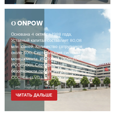
О ONPOW
Основана 4 октября 1988 года;
Уставный капитал составляет 80,08
млн. юаней;
Количество сотрудников:
около 300;
Сертификация системы
менеджмента:
ИСО9001, ИСО14001,
ИСО45001;
Сертификация
безопасности продукции:
UL, VDE,
CCC, CE (LVD), CE (EMC).
ЧИТАТЬ ДАЛЬШЕ