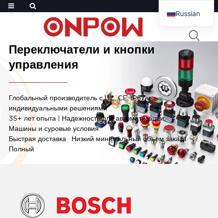
Russian
English
ОНПОУ
— Промышленная кнопка
French
Переключатели и кнопки
Arabic
управления
Polish
Spanish
Глобальный производитель с UL, CE, IP67 и
индивидуальными решениями
35+ лет опыта | Надежность для автоматизации,
Машины и суровые условия
Быстрая доставка · Низкий минимальный объем заказа ·
Полный
Читать дальше