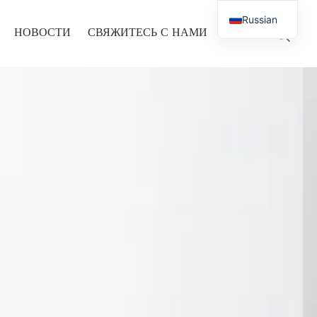
Russian
НОВОСТИ
СВЯЖИТЕСЬ С НАМИ
English
French
 промышленного управления
тель
Arabic
Polish
Spanish