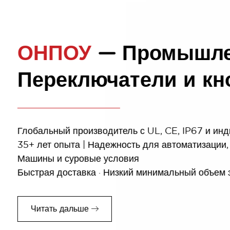
Металлическая кно
• Адаптация к различным суровым условиям
• 35+ лет опыта в производстве пуговиц
• Выполнять высококлассную кастомизацию
Читать дальше