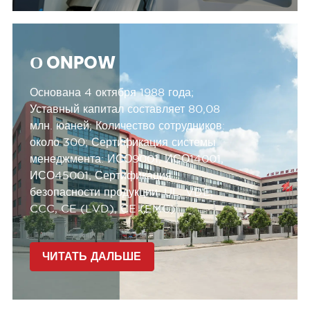
О ONPOW
Основана 4 октября 1988 года;
Уставный капитал составляет 80,08
млн. юаней;
Количество сотрудников:
около 300;
Сертификация системы
менеджмента:
ИСО9001, ИСО14001,
ИСО45001;
Сертификация
безопасности продукции:
UL, VDE,
CCC, CE (LVD), CE (EMC).
ЧИТАТЬ ДАЛЬШЕ