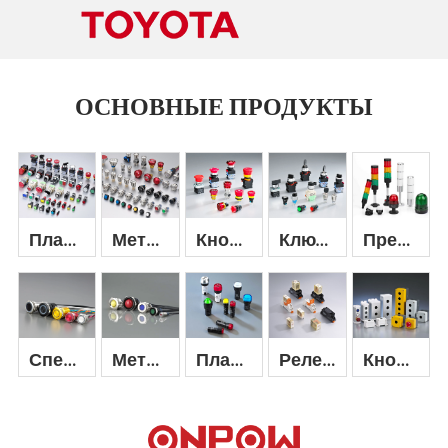
ОСНОВНЫЕ ПРОДУКТЫ
Пластиковая кнопка-переключатель
Металлическая кнопочная клавиша
Кнопка аварийной остановки
Ключ и селекторный переключатель
Предупреждающий сигнал
Деталь +
Деталь +
Деталь +
Деталь +
Деталь +
Специальная кнопка и переключатель
Металлический индикатор
Пластиковый индикатор
Реле и переключатель промышленного управления
Кнопочный переключатель
Деталь +
Деталь +
Деталь +
Деталь +
Деталь +