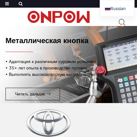
Russian
English
French
Arabic
Металлическая кнопка
Polish
Spanish
• Адаптация к различным суровым условиям
• 35+ лет опыта в производстве пуговиц
• Выполнять высококлассную кастомизацию
Читать дальше