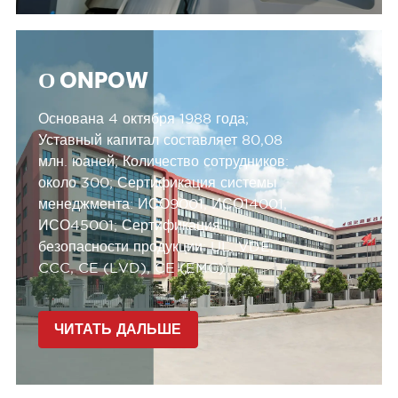
О ONPOW
Основана 4 октября 1988 года;
Уставный капитал составляет 80,08
млн. юаней;
Количество сотрудников:
около 300;
Сертификация системы
менеджмента:
ИСО9001, ИСО14001,
ИСО45001;
Сертификация
безопасности продукции:
UL, VDE,
CCC, CE (LVD), CE (EMC).
ЧИТАТЬ ДАЛЬШЕ