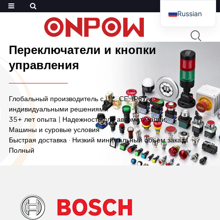
Russian
English
ОНПОУ
— Промышленная кнопка
French
Переключатели и кнопки
Arabic
управления
Polish
Spanish
Глобальный производитель с UL, CE, IP67 и
индивидуальными решениями
35+ лет опыта | Надежность для автоматизации,
Машины и суровые условия
Быстрая доставка · Низкий минимальный объем заказа ·
Полный
Читать дальше