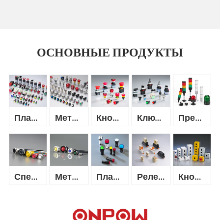
ОСНОВНЫЕ ПРОДУКТЫ
Пластиковая кнопка-переключатель
Металлическая кнопочная клавиша
Кнопка аварийной остановки
Ключ и селекторный переключатель
Предупреждающий сигнал
Деталь +
Деталь +
Деталь +
Деталь +
Деталь +
Специальная кнопка и переключатель
Металлический индикатор
Пластиковый индикатор
Реле и переключатель промышленного управления
Кнопочный переключатель
Деталь +
Деталь +
Деталь +
Деталь +
Деталь +